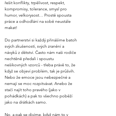
řešit konflikty, trpělivost, respekt, 
kompromisy, tolerance, smysl pro 
humor, velkorysost… Prostě spousta 
práce a odhodlání na sobě neustále 
makat!
Do partnerství si každý přinášíme batoh 
svých zkušeností, svých zranění a 
návyků z dětství. Často nám naši rodiče 
nechtěně předali i spoustu 
nešikovných vzorců - třeba právě to, že 
když se objeví problém, tak je průšvih. 
Nebo že emoce jsou nebezpečné a 
nemají se moc rozpitvávat. Anebo že 
stačí najít toho pravého (jako v 
pohádkách) a pak to všechno poběží 
jako na drátkách samo.
No, a pak se divíme, když nám to v 