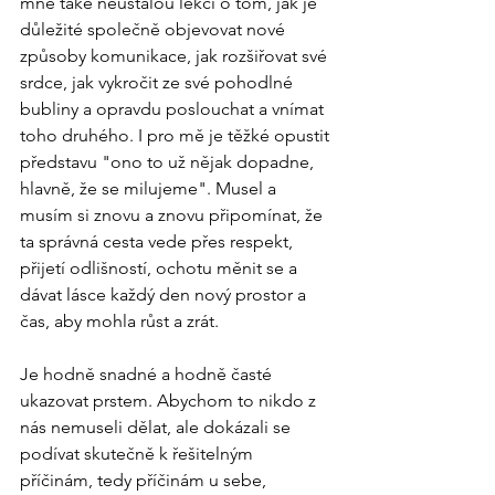
mne také neustálou lekcí o tom, jak je 
důležité společně objevovat nové 
způsoby komunikace, jak rozšiřovat své 
srdce, jak vykročit ze své pohodlné 
bubliny a opravdu poslouchat a vnímat 
toho druhého. I pro mě je těžké opustit 
představu "ono to už nějak dopadne, 
hlavně, že se milujeme". Musel a 
musím si znovu a znovu připomínat, že 
ta správná cesta vede přes respekt, 
přijetí odlišností, ochotu měnit se a 
dávat lásce každý den nový prostor a 
čas, aby mohla růst a zrát.
Je hodně snadné a hodně časté 
ukazovat prstem. Abychom to nikdo z 
nás nemuseli dělat, ale dokázali se 
podívat skutečně k řešitelným 
příčinám, tedy příčinám u sebe, 