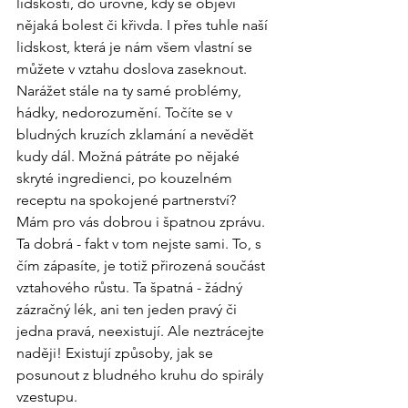
lidskosti, do úrovně, kdy se objeví 
nějaká bolest či křivda. I přes tuhle naší 
lidskost, která je nám všem vlastní se 
můžete v vztahu doslova zaseknout. 
Narážet stále na ty samé problémy, 
hádky, nedorozumění. Točíte se v 
bludných kruzích zklamání a nevědět 
kudy dál. Možná pátráte po nějaké 
skryté ingredienci, po kouzelném 
receptu na spokojené partnerství? 
Mám pro vás dobrou i špatnou zprávu. 
Ta dobrá - fakt v tom nejste sami. To, s 
čím zápasíte, je totiž přirozená součást 
vztahového růstu. Ta špatná - žádný 
zázračný lék, ani ten jeden pravý či 
jedna pravá, neexistují. Ale neztrácejte 
naději! Existují způsoby, jak se 
posunout z bludného kruhu do spirály 
vzestupu. 