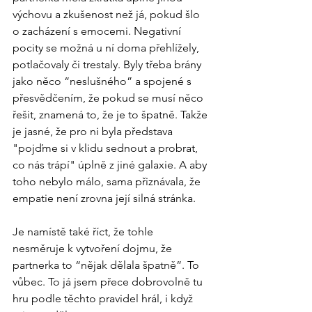
výchovu a zkušenost než já, pokud šlo 
o zacházení s emocemi. Negativní 
pocity se možná u ní doma přehlížely, 
potlačovaly či trestaly. Byly třeba brány 
jako něco “neslušného” a spojené s 
přesvědčením, že pokud se musí něco 
řešit, znamená to, že je to špatně. Takže 
je jasné, že pro ni byla představa 
"pojďme si v klidu sednout a probrat, 
co nás trápí" úplně z jiné galaxie. A aby 
toho nebylo málo, sama přiznávala, že 
empatie není zrovna její silná stránka.
Je namístě také říct, že tohle 
nesměruje k vytvoření dojmu, že 
partnerka to “nějak dělala špatně”. To 
vůbec. To já jsem přece dobrovolně tu 
hru podle těchto pravidel hrál, i když 