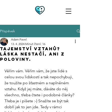
Příspěvek
Adam Pavel
13. 4. 2024
Minut čtení: 16
Tajemství vztahů?
Láska nestačí, Ani z
poloviny.
Věřím vám. Věřím vám, že jste lidé s 
celou svou lidskostí a tak nepochybuji, 
že toužíte po šťastném a naplněném 
vztahu. Když jej máte, dáváte do něj 
všechno, třeba čtete i podobné články? 
Třeba je i píšete :-) Snažíte se být tak 
dobří jak to jen jde. Tedy v rámci 