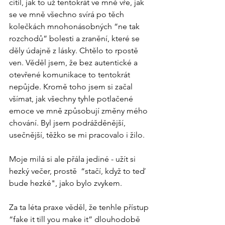
cítil, jak to už tentokrát ve mně vře, jak 
se ve mně všechno svírá po těch 
kolečkách mnohonásobných “ne tak 
rozchodů” bolesti a zranění, které se 
děly údajně z lásky. Chtělo to rpostě 
ven. Věděl jsem, že bez autentické a 
otevřené komunikace to tentokrát 
nepůjde. Kromě toho jsem si začal 
všímat, jak všechny tyhle potlačené 
emoce ve mně způsobují změny mého 
chování. Byl jsem podrážděnější, 
usečnější, těžko se mi pracovalo i žilo. 
Moje milá si ale přála jediné - užít si 
hezký večer, prostě  “stačí, když to teď 
bude hezké", jako bylo zvykem.
Za ta léta praxe věděl, že tenhle přístup 
“fake it till you make it” dlouhodobě 