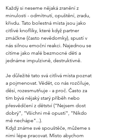
Každý si neseme nějaká zranění z 
minulosti - odmítnutí, opuštění, zradu, 
křivdu. Tato bolestná místa jsou jako 
citlivé knoflíky, které když partner 
zmáčkne (často nevědomky), spustí v 
nás silnou emoční reakci. Najednou se 
cítíme jako malé bezmocné děti a 
jednáme impulzivně, destruktivně.
Je důležité tato svá citlivá místa poznat 
a pojmenovat. Vědět, co nás rozčiluje, 
děsí, rozesmutňuje - a proč. Často za 
tím bývá nějaký starý příběh nebo 
přesvědčení z dětství ("Nejsem dost 
dobrý", "Všichni mě opustí", "Nikdo 
mě nechápe"...).
Když známe své spouštěče, můžeme s 
nimi lépe pracovat. Místo abychom 