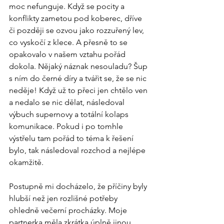
moc nefunguje. Když se pocity a 
konflikty zametou pod koberec, dříve 
či později se ozvou jako rozzuřený lev, 
co vyskočí z klece. A přesně to se 
opakovalo v našem vztahu pořád 
dokola. Nějaký náznak nesouladu? Šup 
s ním do černé díry a tvářit se, že se nic 
neděje! Když už to přeci jen chtělo ven 
a nedalo se nic dělat, následoval 
výbuch supernovy a totální kolaps 
komunikace. Pokud i po tomhle 
výstřelu tam pořád to téma k řešení 
bylo, tak následoval rozchod a nejlépe 
okamžitě.
Postupně mi docházelo, že příčiny byly 
hlubší než jen rozlišné potřeby 
ohledně večerní procházky. Moje 
partnerka měla zkrátka úplně jinou 