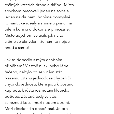
reálných vztazích drhne a skřípe! Místo 
abychom pracovali jeden na sobě a 
jeden na druhém, honíme pomyslné 
romantické ideály a sníme o princi na 
bílém koni či o dokonalé princezně. 
Místo abychom se učili, jak na to, 
cítíme se ukřivdění, že nám to nejde 
hned a samo!
Jak to dopadlo s mým osobním 
příběhem? Vlastně nijak, nebo lépe 
řečeno, nebylo co se v něm stát. 
Našemu vztahu jednoduše chyběli či 
chybí dovednosti, které jsou k posunu 
kupředu, k růstu rozmotání klubíčka 
potřeba. Zůstává tedy ve stázi, 
zamrznutí kdesi mezi nebem a zemí. 
Mezi dětskostí a dospělostí. Je pro 