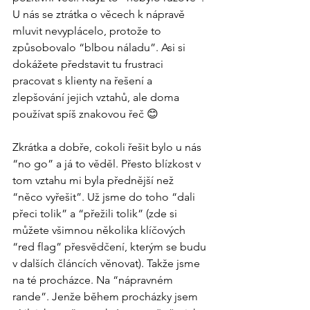
U nás se ztrátka o věcech k nápravě 
mluvit nevyplácelo, protože to 
způsobovalo “blbou náladu”. Asi si 
dokážete představit tu frustraci 
pracovat s klienty na řešení a 
zlepšování jejich vztahů, ale doma 
používat spíš znakovou řeč 😊 
Zkrátka a dobře, cokoli řešit bylo u nás 
“no go” a já to věděl. Přesto blízkost v 
tom vztahu mi byla přednější než 
“něco vyřešit”. Už jsme do toho “dali 
přeci tolik” a “přežili tolik” (zde si 
můžete všimnou několika klíčových 
“red flag” přesvědčení, kterým se budu 
v dalších článcích věnovat). Takže jsme 
na té procházce. Na “nápravném 
rande”. Jenže během procházky jsem 