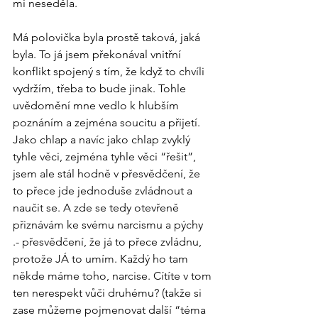
mi neseděla. 
Má polovička byla prostě taková, jaká 
byla. To já jsem překonával vnitřní 
konflikt spojený s tím, že když to chvíli 
vydržím, třeba to bude jinak. Tohle 
uvědomění mne vedlo k hlubším 
poznáním a zejména soucitu a přijetí. 
Jako chlap a navíc jako chlap zvyklý 
tyhle věci, zejména tyhle věci “řešit”, 
jsem ale stál hodně v přesvědčení, že 
to přece jde jednoduše zvládnout a 
naučit se. A zde se tedy otevřeně 
přiznávám ke svému narcismu a pýchy 
.- přesvědčení, že já to přece zvládnu, 
protože JÁ to umím. Každý ho tam 
někde máme toho, narcise. Cítíte v tom 
ten nerespekt vůči druhému? (takže si 
zase můžeme pojmenovat další “téma 