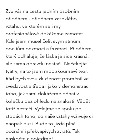
Zvu vás na cestu jedním osobním 
příběhem - příběhem zaseklého 
vztahu, ve kterém se i my 
profesionálové dokážeme zamotat. 
Kde jsem musel čelit svým stínům, 
pocitům bezmoci a frustraci. Příběhem, 
který odhaluje, že láska je sice krásná, 
ale sama opravdu nestačí. Nečekejte 
tyátry, na to jsem moc zkoumavý tvor. 
Rád bych svou zkušenost proměnil ve 
zvědavost a třeba i jako v demonstraci 
toho, jak sami dokážeme běhat v 
kolečku bez ohledu na znalosti. Vědět 
totiž nestačí. Vydejme se spolu po 
stopách toho, co naše vztahy vyživuje či 
naopak dusí. Bude to jízda plná 
poznání i překvapivých zvratů. Tak 
naskočte a pojeďme!