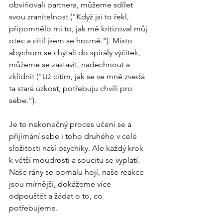
obviňovali partnera, můžeme sdílet 
svou zranitelnost ("Když jsi to řekl, 
připomnělo mi to, jak mě kritizoval můj 
otec a cítil jsem se hrozně."). Místo 
abychom se chytali do spirály výčitek, 
můžeme se zastavit, nadechnout a 
zklidnit ("Už cítím, jak se ve mně zvedá 
ta stará úzkost, potřebuju chvíli pro 
sebe.").
Je to nekonečný proces učení se a 
přijímání sebe i toho druhého v celé 
složitosti naší psychiky. Ale každý krok 
k větší moudrosti a soucitu se vyplatí. 
Naše rány se pomalu hojí, naše reakce 
jsou mírnější, dokážeme více 
odpouštět a žádat o to, co 
potřebujeme.