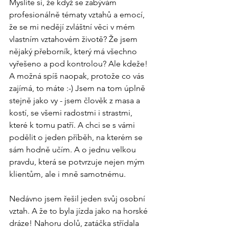
Myslíte si, že když se zabývám 
profesionálně tématy vztahů a emocí, 
že se mi nedějí zvláštní věci v mém 
vlastním vztahovém životě? Že jsem 
nějaký přeborník, který má všechno 
vyřešeno a pod kontrolou? Ale kdeže! 
A možná spíš naopak, protože co vás 
zajímá, to máte :-) Jsem na tom úplně 
stejně jako vy - jsem člověk z masa a 
kostí, se všemi radostmi i strastmi, 
které k tomu patří. A chci se s vámi 
podělit o jeden příběh, na kterém se 
sám hodně učím. A o jednu velkou 
pravdu, která se potvrzuje nejen mým 
klientům, ale i mně samotnému.
Nedávno jsem řešil jeden svůj osobní 
vztah. A že to byla jízda jako na horské 
dráze! Nahoru dolů, zatáčka střídala 