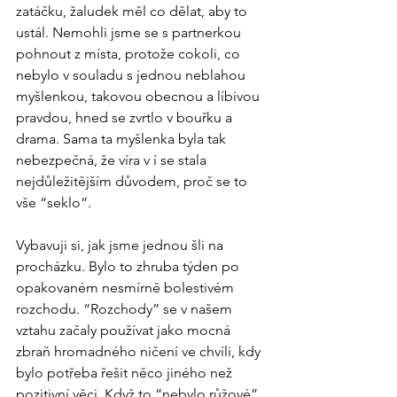
zatáčku, žaludek měl co dělat, aby to 
ustál. Nemohli jsme se s partnerkou 
pohnout z místa, protože cokoli, co 
nebylo v souladu s jednou neblahou 
myšlenkou, takovou obecnou a líbivou 
pravdou, hned se zvrtlo v bouřku a 
drama. Sama ta myšlenka byla tak 
nebezpečná, že víra v í se stala 
nejdůležitějším důvodem, proč se to 
vše “seklo”.
Vybavuji si, jak jsme jednou šli na 
procházku. Bylo to zhruba týden po 
opakovaném nesmírně bolestivém 
rozchodu. “Rozchody” se v našem 
vztahu začaly používat jako mocná 
zbraň hromadného ničení ve chvíli, kdy 
bylo potřeba řešit něco jiného než 
pozitivní věci. Když to “nebylo růžové”. 