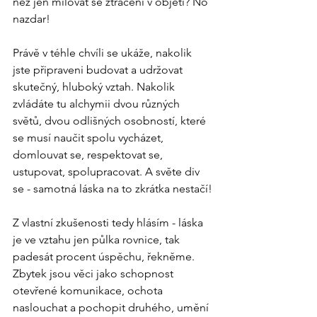
než jen milovat se ztraceni v objetí? No 
nazdar!
Právě v téhle chvíli se ukáže, nakolik 
jste připraveni budovat a udržovat 
skutečný, hluboký vztah. Nakolik 
zvládáte tu alchymii dvou různých 
světů, dvou odlišných osobností, které 
se musí naučit spolu vycházet, 
domlouvat se, respektovat se, 
ustupovat, spolupracovat. A světe div 
se - samotná láska na to zkrátka nestačí!
Z vlastní zkušenosti tedy hlásím - láska 
je ve vztahu jen půlka rovnice, tak 
padesát procent úspěchu, řekněme. 
Zbytek jsou věci jako schopnost 
otevřené komunikace, ochota 
naslouchat a pochopit druhého, umění 