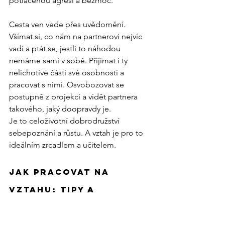
potlačenou agresi a bezmoc.
Cesta ven vede přes uvědomění. 
Všímat si, co nám na partnerovi nejvíc 
vadí a ptát se, jestli to náhodou 
nemáme sami v sobě. Přijímat i ty 
nelichotivé části své osobnosti a 
pracovat s nimi. Osvobozovat se 
postupně z projekcí a vidět partnera 
takového, jaký doopravdy je.
Je to celoživotní dobrodružství 
sebepoznání a růstu. A vztah je pro to 
ideálním zrcadlem a učitelem.
Jak pracovat na 
vztahu: Tipy a 
dovednosti