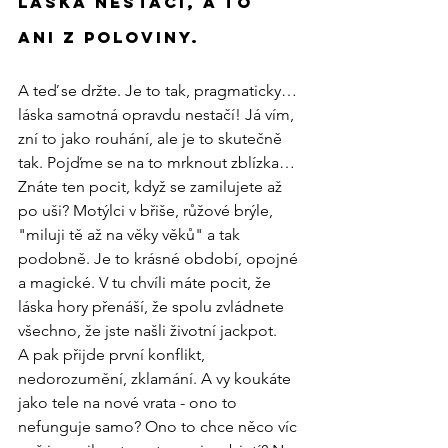
Láska nestačí, a to 
ani z poloviny.
A teď se držte. Je to tak, pragmaticky…
láska samotná opravdu nestačí! Já vím, 
zní to jako rouhání, ale je to skutečně 
tak. Pojďme se na to mrknout zblízka…
Znáte ten pocit, když se zamilujete až 
po uši? Motýlci v břiše, růžové brýle, 
"miluji tě až na věky věků" a tak 
podobně. Je to krásné období, opojné 
a magické. V tu chvíli máte pocit, že 
láska hory přenáší, že spolu zvládnete 
všechno, že jste našli životní jackpot.
A pak přijde první konflikt, 
nedorozumění, zklamání. A vy koukáte 
jako tele na nové vrata - ono to 
nefunguje samo? Ono to chce něco víc 