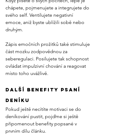
Když píšete o svých pocitech, lépe je 
chápete, pojmenujete a integrujete do 
svého self. Ventilujete negativní 
emoce, aniž byste ublížili sobě nebo 
druhým.
Zápis emočních prožitků také stimuluje 
část mozku zodpovědnou za 
seberegulaci. Posilujete tak schopnost 
ovládat impulzivní chování a reagovat 
místo toho uvážlivě.
Další benefity psaní 
deníku
Pokud ještě necítíte motivaci se do 
deníkování pustit, pojďme si ještě 
připomenout benefity popsané v 
prvním dílu článku. 