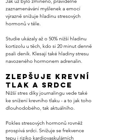
Jak už bylo zmíněno, pravidelné 
zaznamenávání myšlenek a emocí 
výrazně snižuje hladinu stresových 
hormonů v těle.
Studie ukázaly až o 50% nižší hladinu 
kortizolu u těch, kdo si 20 minut denně 
psali deník. Klesají také hladiny stresu 
navozeného hormonem adrenalin.
Zlepšuje krevní 
tlak a srdce
Nižší stres díky journalingu vede také 
ke snížení krevního tlaku - a to jak toho 
dlouhodobého, tak aktuálního.
Pokles stresových hormonů rovněž 
prospívá srdci. Snižuje se frekvence 
tepu i riziko kardiovaskulárních 