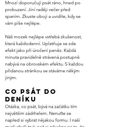
Mnozí doporučují psát ráno, hned po 
probuzení. Jiní raději večer před 
spaním. Zkuste obojí a uvidíte, kdy se 
vám píše nejlépe.
Náš mozek nejlépe vstřebá zkušenost, 
která každodenní. Uplatňuje se zde 
efekt jako při úročení peněz. Každá 
minuta pravidelně strávená postupně 
nabývá na obrovském efektu. S každou 
přidanou stránkou se stáváme někým 
jiným.
Co psát do 
deníku
Otázka, co psát, bývá na začátku tím 
největším zádrhelem. Nenuťte se 
napřed si vybrat nějakou formu. I naší 
mysli chvíli trvá, než si přivykne na to, že 