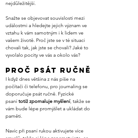
nejdůležitější. 
Snažte se objevovat souvislosti mezi 
událostmi a hledejte jejich význam ve 
vztahu k vám samotným i k lidem ve 
vašem životě. Proč jste se v té situaci 
chovali tak, jak jste se chovali? Jaké to 
vyvolalo pocity ve vás a okolo vás?
Proč psát ručně
I když dnes většina z nás píše na 
počítači či telefonu, pro journaling se 
doporučuje psát ručně. Fyzické 
psaní
 totiž zpomaluje myšlení
, takže se 
vám bude lépe promýšlet a ukládat do 
paměti.
Navíc při psaní rukou aktivujete více 