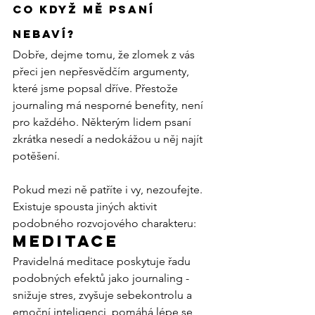
Co když mě psaní 
nebaví?
Dobře, dejme tomu, že zlomek z vás 
přeci jen nepřesvědčím argumenty, 
které jsme popsal dříve. Přestože 
journaling má nesporné benefity, není 
pro každého. Některým lidem psaní 
zkrátka nesedí a nedokážou u něj najít 
potěšení.
Pokud mezi ně patříte i vy, nezoufejte. 
Existuje spousta jiných aktivit 
podobného rozvojového charakteru:
Meditace
Pravidelná meditace poskytuje řadu 
podobných efektů jako journaling - 
snižuje stres, zvyšuje sebekontrolu a 
emoční inteligenci, pomáhá lépe se 