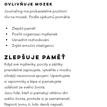
ovlivňuje mozek
Journaling má prokazatelně pozitivní 
vliv na mozek. Podle výzkumů pomáhá:
Zlepšit paměť
Posílit organizaci myšlenek
Usnadnit rozhodování
Zvýšit emoční inteligenci
Zlepšuje paměť
Když své myšlenky, pocity a zážitky 
pravidelně zapisujete, vytváříte v mozku 
silnější neuronová spojení. Upevňujete 
si vzpomínky a lépe si pamatujete 
události ze svého života.
Jsou lidé, kteří si pamatují většinu dní 
svého života, protože si je zaznamenali. 
Naproti tomu ti, kdo deník nepsali, 