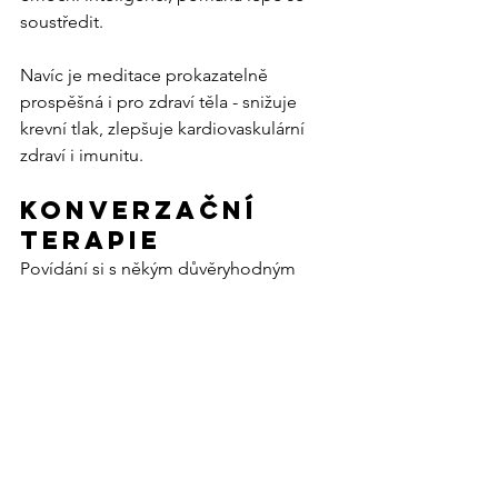
soustředit.
Navíc je meditace prokazatelně 
prospěšná i pro zdraví těla - snižuje 
krevní tlak, zlepšuje kardiovaskulární 
zdraví i imunitu.
Konverzační 
terapie
Povídání si s někým důvěryhodným 
může mít podobně pozitivní účinky 
jako zapisování myšlenek.
Ventilujete tak emotivní obsah a 
dostáváte zpětnou vazbu a rady. Záleží 
ale, s kým a jak otevřeně dokážete 
mluvit.