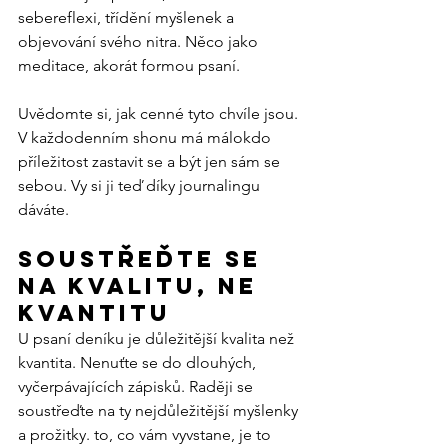
sebereflexi, třídění myšlenek a 
objevování svého nitra. Něco jako 
meditace, akorát formou psaní.
Uvědomte si, jak cenné tyto chvíle jsou. 
V každodenním shonu má málokdo 
příležitost zastavit se a být jen sám se 
sebou. Vy si ji teď díky journalingu 
dáváte.
Soustřeďte se 
na kvalitu, ne 
kvantitu
U psaní deníku je důležitější kvalita než 
kvantita. Nenuťte se do dlouhých, 
vyčerpávajících zápisků. Raději se 
soustřeďte na ty nejdůležitější myšlenky 
a prožitky. to, co vám vyvstane, je to 