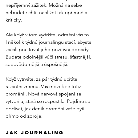
nepříjemný zážitek. Možná na sebe 
nebudete chtít nahlížet tak upřímně a 
kriticky.
Ale když v tom vydržíte, odmění vás to. 
I několik týdnů journalingu stačí, abyste 
začali pociťovat jeho pozitivní dopady. 
Budete odolnější vůči stresu, šťastnější, 
sebevědomější a úspěšnější.
Když vytrváte, za pár týdnů ucítíte 
razantní změnu. Váš mozek se totiž 
proměnil. Nová nervová spojení se 
vytvořila, stará se rozpustila. Pojďme se 
podívat, jak deník promění vaše bytí 
přímo od zdroje.
Jak journaling 