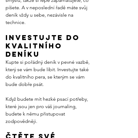
smyslů, takže si lépe zapamatujete, co 
píšete. A v neposlední řadě máte svůj 
deník vždy u sebe, nezávisle na 
technice.
Investujte do 
kvalitního 
deníku
Kupte si pořádný deník v pevné vazbě, 
který se vám bude líbit. Investujte také 
do kvalitního pera, se kterým se vám 
bude dobře psát.
Když budete mít hezké psací potřeby, 
které jsou jen pro váš journaling, 
budete k němu přistupovat 
zodpovědněji.
Čtěte své 