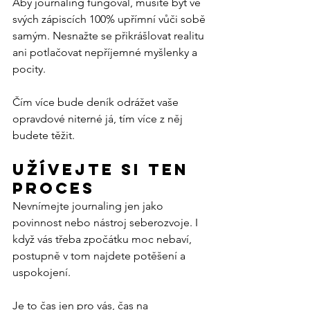
Aby journaling fungoval, musíte být ve 
svých zápiscích 100% upřímní vůči sobě 
samým. Nesnažte se přikrášlovat realitu 
ani potlačovat nepříjemné myšlenky a 
pocity.
Čím více bude deník odrážet vaše 
opravdové niterné já, tím více z něj 
budete těžit.
Užívejte si ten 
proces
Nevnímejte journaling jen jako 
povinnost nebo nástroj seberozvoje. I 
když vás třeba zpočátku moc nebaví, 
postupně v tom najdete potěšení a 
uspokojení.
Je to čas jen pro vás, čas na 