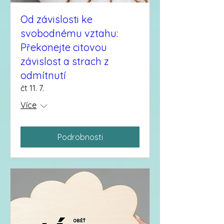
Od závislosti ke
svobodnému vztahu:
Překonejte citovou
závislost a strach z
odmítnutí
čt 11. 7.
Více
Podrobnosti