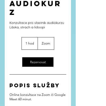
AUDIOKUR
Z
Konzultace pro vlastník audiokurzu
Láska, strach a lidoopi
1 hod
1
Zoom
h
o
Rezervovat
Popis služby
Online konzultace na Zoom či Google
Meet 60 minut.