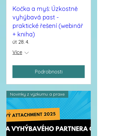
Kočka a myš: Úzkostně
vyhýbavá past -
praktické řešení (webinář
+ kniha)
út 28. 4.
Více
Podrobnosti
Novinky z výzkumu a praxe