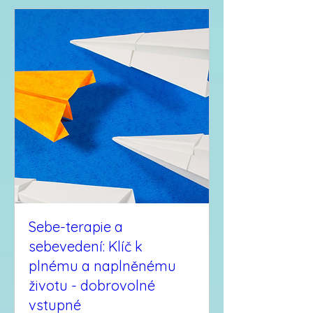
Sebe-terapie a
sebevedení: Klíč k
plnému a naplněnému
životu - dobrovolné
vstupné