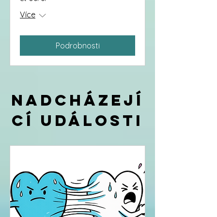
Více
Podrobnosti
Nadcházejí
cí události