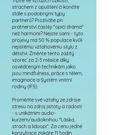
Trpíte ve vztazích úzkostí,
strachem z opuštění či končíte
stále s podobnými typy
partnerů? Prožíváte při
pratnerství častěji "opičí dráma"
než harmonii? Nejste sami - tyto
projevy má 50 % populace kvůli
nejistému vztahovému stylu z
dětství. Změňte tento zažitý
vzorec za 2-3 měsíce díky
osvědčeným technikám jako
jsou mindfulness, práce s tělem,
imaginace a Systém vnitřní
rodiny (IFS).
Proměňte své vztahy ze zdroje
stresu na zdroj jistoty a radosti
- s unikátním audio-
kurzem/audioknihou "Láska,
strach a lidoopi". Za cenu jedné
konzultace získáte 11 hodin