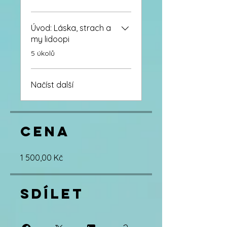
Úvod: Láska, strach a
my lidoopi
.
5 úkolů
Načíst další
Cena
1 500,00 Kč
Sdílet