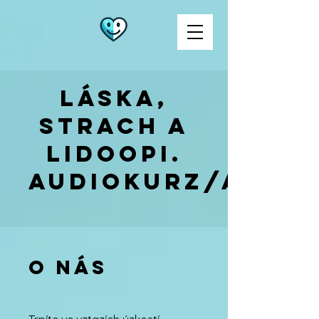
Láska,
strach a
lidoopi.
Audiokurz/audio
O nás