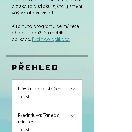
a získejte audiokurz, který změní
váš vztahový život!
K tomuto programu se můžete
připojit i použitím mobilní
aplikace.
Přejít do aplikace
Přehled
PDF kniha ke stažení
.
1 úkol
Předmluva: Tanec s
minulostí
.
1 úkol