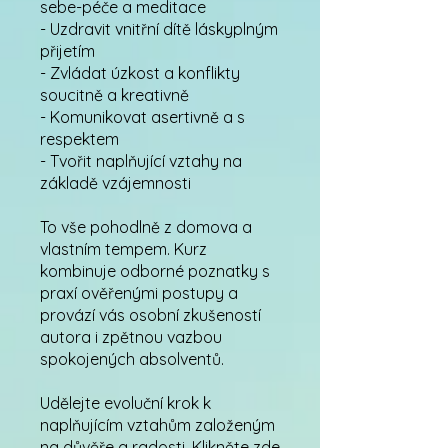
sebe-péče a meditace
- Uzdravit vnitřní dítě láskyplným
přijetím
- Zvládat úzkost a konflikty
soucitně a kreativně
- Komunikovat asertivně a s
respektem
- Tvořit naplňující vztahy na
základě vzájemnosti
To vše pohodlně z domova a
vlastním tempem. Kurz
kombinuje odborné poznatky s
praxí ověřenými postupy a
provází vás osobní zkušeností
autora i zpětnou vazbou
spokojených absolventů.
Udělejte evoluční krok k
naplňujícím vztahům založeným
na důvěře a radosti. Klikněte zde