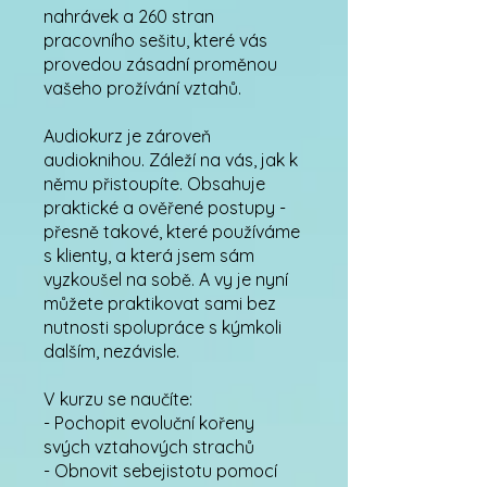
nahrávek a 260 stran
pracovního sešitu, které vás
provedou zásadní proměnou
vašeho prožívání vztahů.
Audiokurz je zároveň
audioknihou. Záleží na vás, jak k
němu přistoupíte. Obsahuje
praktické a ověřené postupy -
přesně takové, které používáme
s klienty, a která jsem sám
vyzkoušel na sobě. A vy je nyní
můžete praktikovat sami bez
nutnosti spolupráce s kýmkoli
dalším, nezávisle.
V kurzu se naučíte:
- Pochopit evoluční kořeny
svých vztahových strachů
- Obnovit sebejistotu pomocí