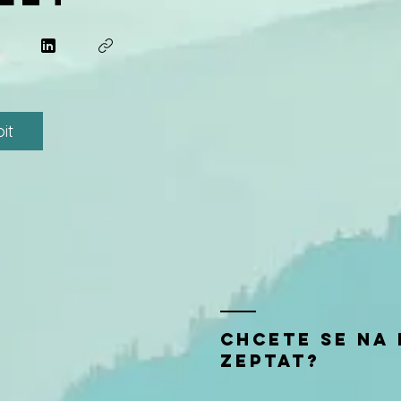
it
chcete se na
zeptat?