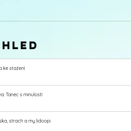
ehled
a ke stažení
a: Tanec s minulostí
ska, strach a my lidoopi