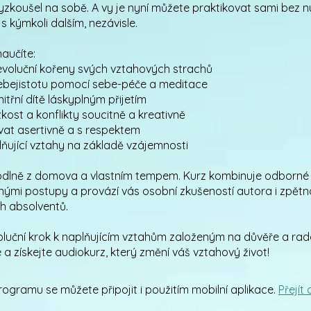
zkoušel na sobě. A vy je nyní můžete praktikovat sami bez n
s kýmkoli dalším, nezávisle.
naučíte:
evoluční kořeny svých vztahových strachů
sebejistotu pomocí sebe-péče a meditace
nitřní dítě láskyplným přijetím
zkost a konflikty soucitně a kreativně
at asertivně a s respektem
plňující vztahy na základě vzájemnosti
odlně z domova a vlastním tempem. Kurz kombinuje odborné
nými postupy a provází vás osobní zkušeností autora i zpět
h absolventů.
oluční krok k naplňujícím vztahům založeným na důvěře a rado
e a získejte audiokurz, který změní váš vztahový život!
ogramu se můžete připojit i použitím mobilní aplikace.
Přejít