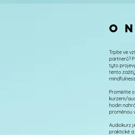
O 
Trpíte ve v
partnerů? P
tyto projev
tento zažit
mindfulness
Proměňte sv
kurzem/audi
hodin nahrá
proměnou v
Audiokurz j
praktické a