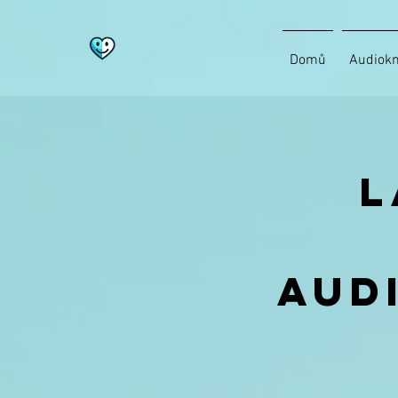
Domů
Audiokn
L
Aud