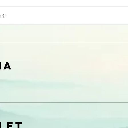
lší
na
let