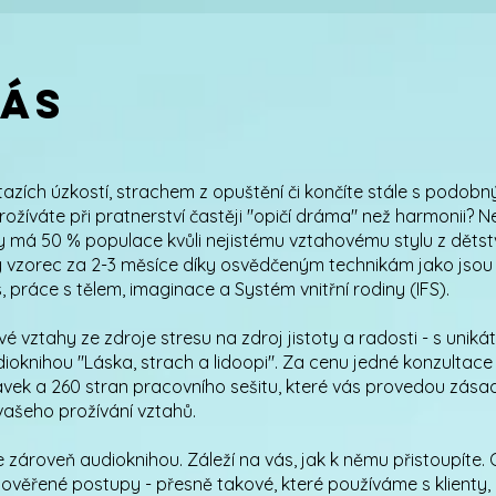
nás
ztazích úzkostí, strachem z opuštění či končíte stále s podob
rožíváte při pratnerství častěji "opičí dráma" než harmonii? N
y má 50 % populace kvůli nejistému vztahovému stylu z dětst
ý vzorec za 2-3 měsíce díky osvědčeným technikám jako jsou
, práce s tělem, imaginace a Systém vnitřní rodiny (IFS).
é vztahy ze zdroje stresu na zdroj jistoty a radosti - s uniká
oknihou "Láska, strach a lidoopi". Za cenu jedné konzultace 
vek a 260 stran pracovního sešitu, které vás provedou zása
ašeho prožívání vztahů.
e zároveň audioknihou. Záleží na vás, jak k němu přistoupíte.
 ověřené postupy - přesně takové, které používáme s klienty,