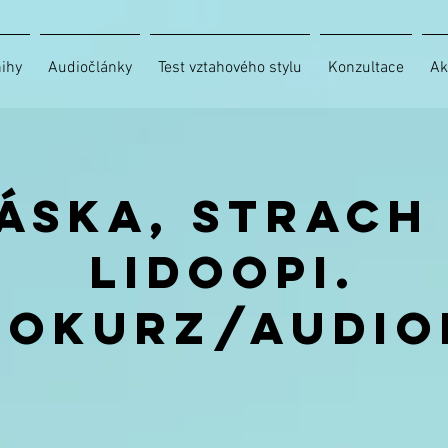
ihy
Audiočlánky
Test vztahového stylu
Konzultace
Ak
áska, strach
lidoopi.
iokurz/audio