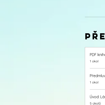
Př
PDF knih
.
1 úkol
Předmluv
.
1 úkol
Úvod: Lá
.
5 úkolů