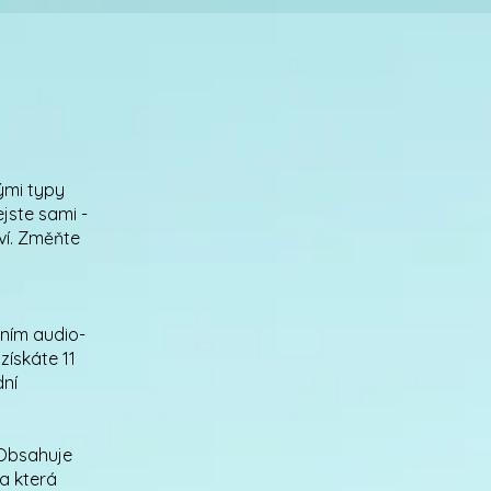
nými typy
ejste sami -
ví. Změňte
tním audio-
získáte 11
dní
 Obsahuje
 a která