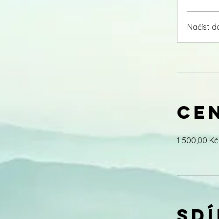
Načíst da
Ce
1 500,00 Kč
Sdí