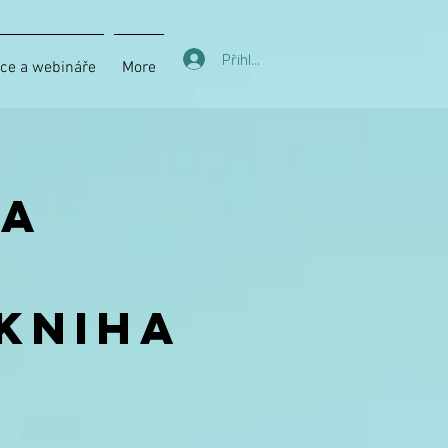
Přihlásit/Zaregistrovat
ce a webináře
More
 a
kniha