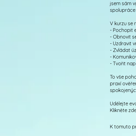
jsem sám vy
spolupráce 
V kurzu se 
- Pochopit 
- Obnovit 
- Uzdravit v
- Zvládat ú
- Komunikov
- Tvořit na
To vše poh
praxí ověře
spokojenýc
Udělejte ev
Klikněte zd
K tomuto pr