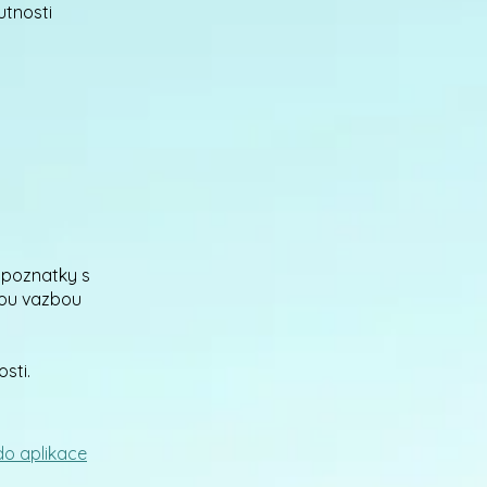
utnosti
 poznatky s
nou vazbou
sti.
 do aplikace